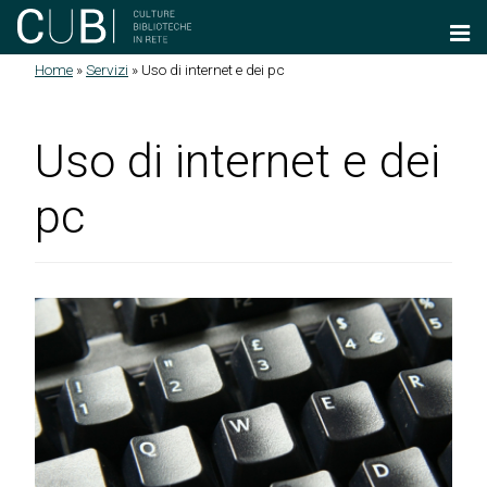
Salta al contenuto principale
Home
»
Servizi
»
Uso di internet e dei pc
Tu sei qui
Uso di internet e dei
pc