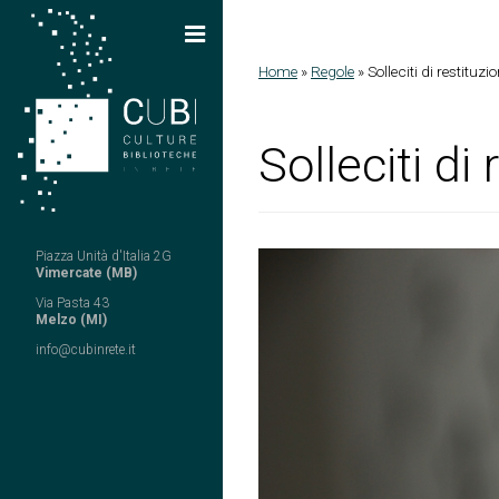
Salta al contenuto principale
Home
»
Regole
»
Solleciti di restituzi
Tu sei qui
Solleciti di
Piazza Unità d'Italia 2G
Vimercate (MB)
Via Pasta 43
Melzo (MI)
info@cubinrete.it