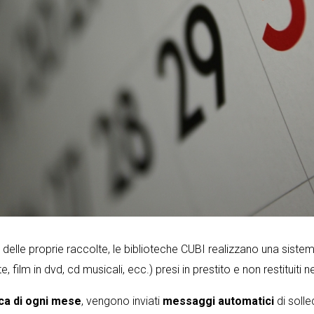
o delle proprie raccolte, le biblioteche CUBI realizzano una sistema
iste, film in dvd, cd musicali, ecc.) presi in prestito e non restituiti n
ca di ogni mese
, vengono inviati
messaggi automatici
di sollec