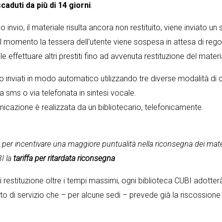
scaduti da più di 14 giorni
.
 invio, il materiale risulta ancora non restituito, viene inviato u
l momento la tessera dell'utente viene sospesa in attesa di rego
e effettuare altri prestiti fino ad avvenuta restituzione del materi
o inviati in modo automatico utilizzando tre diverse modalità d
via sms o via telefonata in sintesi vocale.
unicazione è realizzata da un bibliotecario, telefonicamente.
per incentivare una maggiore puntualità nella riconsegna dei mater
BI la
tariffa per ritardata riconsegna
i restituzione oltre i tempi massimi, ogni biblioteca CUBI adotte
o di servizio che – per alcune sedi – prevede già la riscossione d