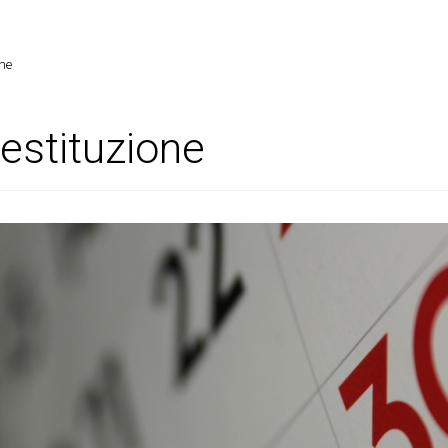
one
 restituzione