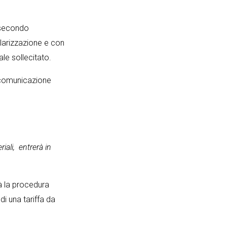
n secondo
larizzazione e con
ale sollecitato.
i comunicazione
iali, entrerà in
rà la procedura
i una tariffa da