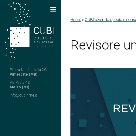
Salta al contenuto principale
Home
»
CUBI azienda speciale conso
Tu sei qui
Revisore un
Piazza Unità d'Italia 2G
Vimercate (MB)
Via Pasta 43
Melzo (MI)
info@cubinrete.it